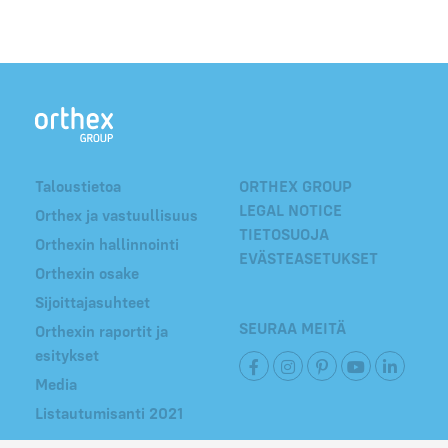
Taloustietoa
ORTHEX GROUP
LEGAL NOTICE
Orthex ja vastuullisuus
TIETOSUOJA
Orthexin hallinnointi
EVÄSTEASETUKSET
Orthexin osake
Sijoittajasuhteet
SEURAA MEITÄ
Orthexin raportit ja
esitykset
Media
Listautumisanti 2021