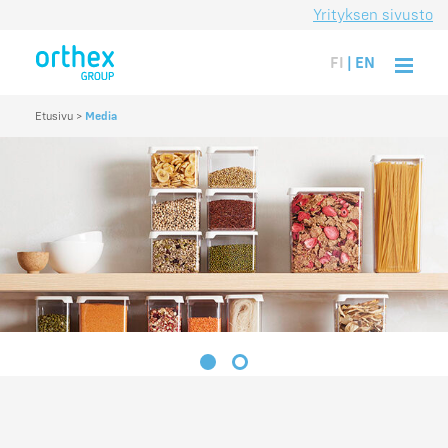
Yrityksen sivusto
FI
|
EN
Etusivu
>
Media
1
2