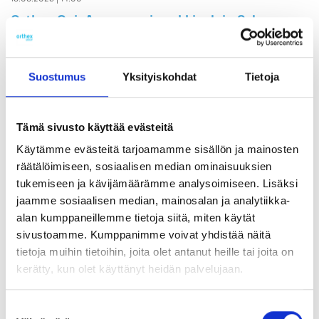
Orthex Oyj: Arvopaperimarkkinalain 9. luvun
10. pykälän mukainen ilmoitus omistusosuuden
muutoksesta (Aktia Rahastoyhtiö Oy)
Suostumus
Yksityiskohdat
Tietoja
PÖRSSITIEDOTTEET / STOCK EXCHANGE RELEASES, LIPUTUSILMOITUKSET /
FLAGGINGS
Tämä sivusto käyttää evästeitä
21.09.2022 | 16:45
Käytämme evästeitä tarjoamamme sisällön ja mainosten
Orthex Oyj: Arvopaperimarkkinalain 9 luvun 10
räätälöimiseen, sosiaalisen median ominaisuuksien
pykälän mukainen ilmoitus (Handelsbanken)
tukemiseen ja kävijämäärämme analysoimiseen. Lisäksi
jaamme sosiaalisen median, mainosalan ja analytiikka-
LIPUTUSILMOITUKSET / FLAGGINGS
alan kumppaneillemme tietoja siitä, miten käytät
sivustoamme. Kumppanimme voivat yhdistää näitä
tietoja muihin tietoihin, joita olet antanut heille tai joita on
17.11.2021 | 16:00
kerätty, kun olet käyttänyt heidän palvelujaan.
Orthex Oyj – Arvopaperimarkkinalain 9 luvun
10 pykälän mukainen ilmoitus: Ilmarisen
Suostumuksen
omistusosuus ylitti 5 % rajan