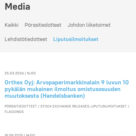
Media
Kaikki
Pörssitiedotteet
Johdon liiketoimet
Lehdistötiedotteet
Liputusilmoitukset
25.03.2026 | 16:00
Orthex Oyj: Arvopaperimarkkinalain 9 luvun 10
pykälän mukainen ilmoitus omistusosuuden
muutoksesta (Handelsbanken)
PÖRSSITIEDOTTEET / STOCK EXCHANGE RELEASES, LIPUTUSILMOITUKSET /
FLAGGINGS
18.08.2025 | 14:00