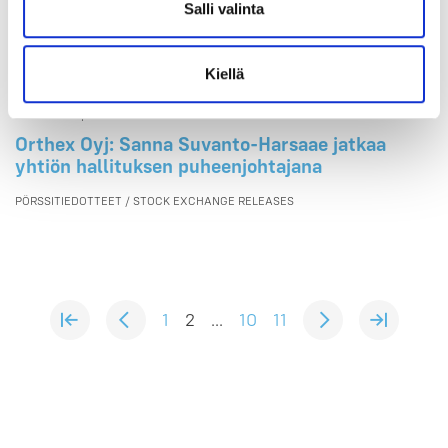
2025
Salli valinta
PÖRSSITIEDOTTEET / STOCK EXCHANGE RELEASES
Kiellä
29.04.2025 | 18:15
Orthex Oyj: Sanna Suvanto-Harsaae jatkaa
yhtiön hallituksen puheenjohtajana
PÖRSSITIEDOTTEET / STOCK EXCHANGE RELEASES
1
2
...
10
11