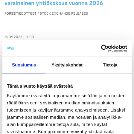
varsinainen yhtiökokous vuonna 2026
PÖRSSITIEDOTTEET / STOCK EXCHANGE RELEASES
15.09.2025 | 14:00
Orthex Oyj: Osakkeenomistajien
nimitystoimikunnan kokoonpano
PÖRSSITIEDOTTEET / STOCK EXCHANGE RELEASES
Suostumus
Yksityiskohdat
Tietoja
Tämä sivusto käyttää evästeitä
01.09.2025 | 13:30
Orthex Oyj: Aurélien Chabannier nimitetty
Käytämme evästeitä tarjoamamme sisällön ja mainosten
Euroopasta ja kansainvälisistä markkinoista
räätälöimiseen, sosiaalisen median ominaisuuksien
vastaavaksi myyntijohtajaksi
tukemiseen ja kävijämäärämme analysoimiseen. Lisäksi
jaamme sosiaalisen median, mainosalan ja analytiikka-
PÖRSSITIEDOTTEET / STOCK EXCHANGE RELEASES
alan kumppaneillemme tietoja siitä, miten käytät
sivustoamme. Kumppanimme voivat yhdistää näitä