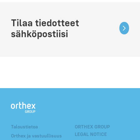
Tilaa tiedotteet
sähköpostiisi
Taloustietoa
ORTHEX GROUP
LEGAL NOTICE
Orthex ja vastuullisuus