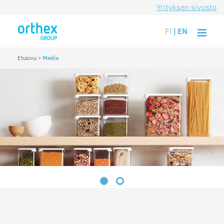
Yrityksen sivusto
FI
|
EN
Etusivu
>
Media
1
2