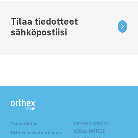
Tilaa tiedotteet
sähköpostiisi
Taloustietoa
ORTHEX GROUP
LEGAL NOTICE
Orthex ja vastuullisuus