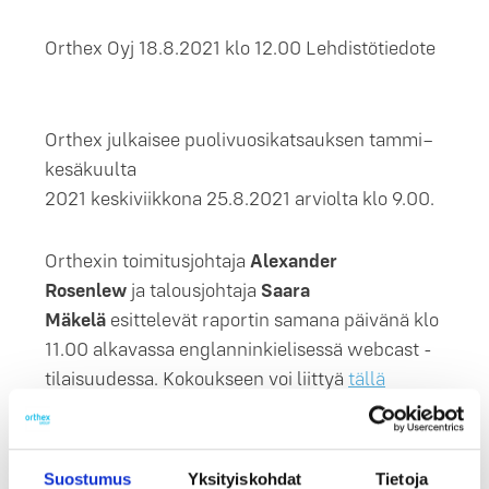
Orthex Oyj 18.8.2021 klo 12.00 Lehdistötiedote
Orthex
julkaisee puolivuosikatsauksen
tammi–
kesäkuulta
2021 keskiviikkona 25.8.2021 arviolta klo 9.00.
Orthexin toimitusjohtaja
Alexander
Rosenlew
ja talousjohtaja
Saara
Mäkelä
esittelevät raportin samana päivänä klo
11.00 alkavassa englanninkielisessä webcast -
tilaisuudessa. Kokoukseen voi liittyä
tällä
linkillä
.
Kysymysosuus (Q&A)
Suostumus
Yksityiskohdat
Tietoja