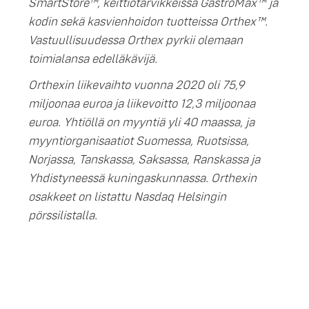
SmartStore™, keittiötarvikkeissa GastroMax™ ja
kodin sekä kasvienhoidon tuotteissa Orthex™.
Vastuullisuudessa Orthex pyrkii olemaan
toimialansa edelläkävijä.
Orthexin liikevaihto vuonna 2020 oli 75,9
miljoonaa euroa ja liikevoitto 12,3 miljoonaa
euroa. Yhtiöllä on myyntiä yli 40 maassa, ja
myyntiorganisaatiot Suomessa, Ruotsissa,
Norjassa, Tanskassa, Saksassa, Ranskassa ja
Yhdistyneessä kuningaskunnassa. Orthexin
osakkeet on listattu Nasdaq Helsingin
pörssilistalla.