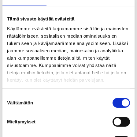
Johdolle esitettävät kysymykset voi lähettää
kokouksen chatin kautta.
Tämä sivusto käyttää evästeitä
Esitysmateriaali
Käytämme evästeitä tarjoamamme sisällön ja mainosten
räätälöimiseen, sosiaalisen median ominaisuuksien
Esitysmateriaali näytetään webcast -
tukemiseen ja kävijämäärämme analysoimiseen. Lisäksi
tilaisuudessa ja sen voi ladata samana
jaamme sosiaalisen median, mainosalan ja analytiikka-
päivänä Orthexin verkkosivuilta
alan kumppaneillemme tietoja siitä, miten käytät
osoitteessa
https://investors.orthexgroup.com/fi/
.
sivustoamme. Kumppanimme voivat yhdistää näitä
tietoja muihin tietoihin, joita olet antanut heille tai joita on
Tallenne esityksestä
kerätty, kun olet käyttänyt heidän palvelujaan.
Tallenne esityksestä julkaistaan
myöhemmin Orthexin verkkosivuilla
Suostumuksen
Välttämätön
https://investors.orthexgroup.com/fi/
.
valinta
Mieltymykset
Lisätietoja