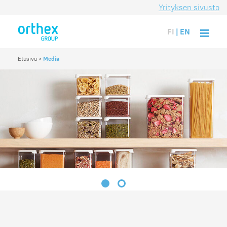
Yrityksen sivusto
FI
|
EN
Etusivu
>
Media
1
2