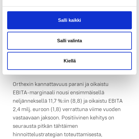
viime vuoden vastaavaan jaksoon.
Pohjoismaiden myöhäinen kevät laski Kasvien
hoito ja Koti ja Piha -tuotteiden myyntiä. Myös
Salli kaikki
Keittiö-tuotteiden myynti laski Pohjoismaissa
vallitsevan varovaisen asiakaskäyttäytymisen
Salli valinta
vetämänä. Keittiö-tuoteryhmä on vahva
erityisesti Pohjoismaissa ja siksi Pohjoismaiden
myynnin negatiivinen kehitys näkyy selvästi
Kiellä
Keittiö-tuoteryhmän myynnissä.
Orthexin kannattavuus parani ja oikaistu
EBITA-marginaali nousi ensimmäisellä
neljänneksellä 11,7 %:iin (8,8) ja oikaistu EBITA
2,4 milj. euroon (1,8) verrattuna viime vuoden
vastaavaan jaksoon. Positiivinen kehitys on
seurausta pitkän tähtäimen
hinnoittelustrategian toteuttamisesta,