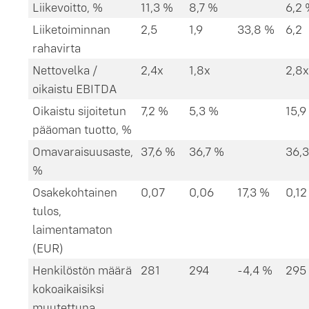
Liikevoitto, %
11,3 %
8,7 %
6,2
Liiketoiminnan
2,5
1,9
33,8 %
6,2
rahavirta
Nettovelka /
2,4x
1,8x
2,8x
oikaistu EBITDA
Oikaistu sijoitetun
7,2 %
5,3 %
15,9
pääoman tuotto, %
Omavaraisuusaste,
37,6 %
36,7 %
36,
%
Osakekohtainen
0,07
0,06
17,3 %
0,12
tulos,
laimentamaton
(EUR)
Henkilöstön määrä
281
294
-4,4 %
295
kokoaikaisiksi
muutettuna