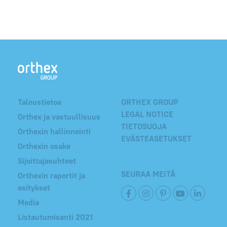
Taloustietoa
ORTHEX GROUP
LEGAL NOTICE
Orthex ja vastuullisuus
TIETOSUOJA
Orthexin hallinnointi
EVÄSTEASETUKSET
Orthexin osake
Sijoittajasuhteet
SEURAA MEITÄ
Orthexin raportit ja
esitykset
Media
Listautumisanti 2021