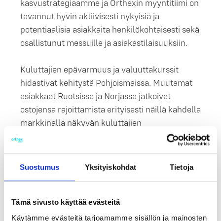
kasvustrategiaamme ja Orthexin myyntitiimi on
tavannut hyvin aktiivisesti nykyisiä ja
potentiaalisia asiakkaita henkilökohtaisesti sekä
osallistunut messuille ja asiakastilaisuuksiin.
Kuluttajien epävarmuus ja valuuttakurssit
hidastivat kehitystä Pohjoismaissa. Muutamat
asiakkaat Ruotsissa ja Norjassa jatkoivat
ostojensa rajoittamista erityisesti näillä kahdella
markkinalla näkyvän kuluttajien
epävarmuuden takia. Tämän vaikutus koko
Pohjoismaiden laskutetun myynnin kehitykseen
oli -8,8 %. Lasku ei kuitenkaan johtunut jakelun
Suostumus
Yksityiskohdat
Tietoja
tai asiakkaiden menetyksestä Pohjoismaissa.
Yksi vuosineljänneksen monista kaupallisista
Tämä sivusto käyttää evästeitä
kohokohdista oli Orthexin näkyvä
Käytämme evästeitä tarjoamamme sisällön ja mainosten