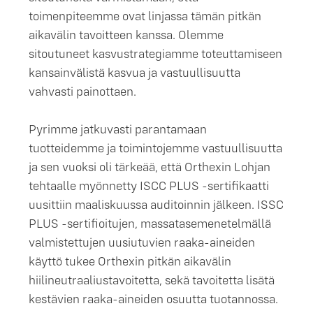
toimenpiteemme ovat linjassa tämän pitkän
aikavälin tavoitteen kanssa. Olemme
sitoutuneet kasvustrategiamme toteuttamiseen
kansainvälistä kasvua ja vastuullisuutta
vahvasti painottaen.
Pyrimme jatkuvasti parantamaan
tuotteidemme ja toimintojemme vastuullisuutta
ja sen vuoksi oli tärkeää, että Orthexin Lohjan
tehtaalle myönnetty ISCC PLUS -sertifikaatti
uusittiin maaliskuussa auditoinnin jälkeen. ISSC
PLUS -sertifioitujen, massatasemenetelmällä
valmistettujen uusiutuvien raaka-aineiden
käyttö tukee Orthexin pitkän aikavälin
hiilineutraaliustavoitetta, sekä tavoitetta lisätä
kestävien raaka-aineiden osuutta tuotannossa.