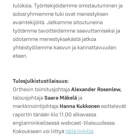
tuloksia. Työntekijöidemme omistautuminen ja
sidosryhmiemme tuki ovat menestyksen
avaintekijöitä. Jatkamme sitoutuneina
työtämme tavoitteidemme saavuttamiseksi ja
odotamme menestyksekästä jatkoa
yhteistyöllemme kasvun ja kannattavuuden
eteen.
Tulosjulkistustilaisuus:
Orthexin toimitusjohtaja
Alexander Rosenlew,
talousjohtaja
Saara Mäkelä
ja
markkinointijohtaja
Hanna Kukkonen
esittelevät
raportin tänään klo 11.00 alkavassa
englanninkielisessä webcast-tilaisuudessa.
Kokoukseen voi liittyä
tällä linkillä
.