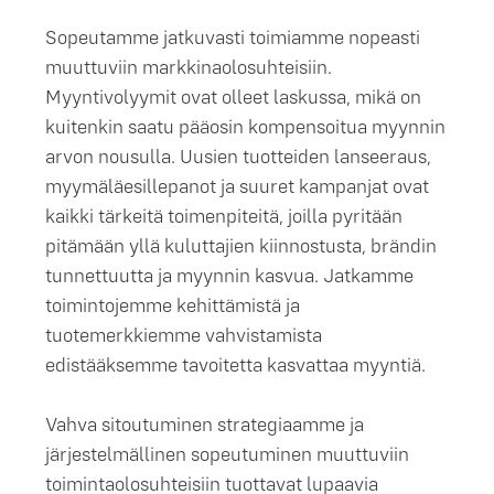
Sopeutamme jatkuvasti toimiamme nopeasti
muuttuviin markkinaolosuhteisiin.
Myyntivolyymit ovat olleet laskussa, mikä on
kuitenkin saatu pääosin kompensoitua myynnin
arvon nousulla. Uusien tuotteiden lanseeraus,
myymäläesillepanot ja suuret kampanjat ovat
kaikki tärkeitä toimenpiteitä, joilla pyritään
pitämään yllä kuluttajien kiinnostusta, brändin
tunnettuutta ja myynnin kasvua. Jatkamme
toimintojemme kehittämistä ja
tuotemerkkiemme vahvistamista
edistääksemme tavoitetta kasvattaa myyntiä.
Vahva sitoutuminen strategiaamme ja
järjestelmällinen sopeutuminen muuttuviin
toimintaolosuhteisiin tuottavat lupaavia