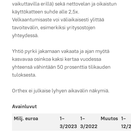
vaikuttavilla erillä) sekä nettovelan ja oikaistun
käyttökatteen suhde alle 2,5x.
Velkaantumisaste voi väliaikaisesti ylittää
tavoitevälin, esimerkiksi yritysostojen
yhteydessä.
Yhtiö pyrkii jakamaan vakaata ja ajan myötä
kasvavaa osinkoa kaksi kertaa vuodessa
yhteensä vähintään 50 prosenttia tilikauden
tuloksesta.
Orthex ei julkaise lyhyen aikavälin näkymiä.
Avainluvut
Milj. euroa
1–
1–
Muutos
1–
3/2023
3/2022
12/