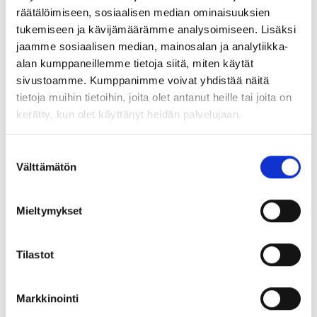
osallistuminen Frankfurtin Ambiente-
räätälöimiseen, sosiaalisen median ominaisuuksien
messuille, jotka järjestettiin uudelleen kolmen
tukemiseen ja kävijämäärämme analysoimiseen. Lisäksi
jaamme sosiaalisen median, mainosalan ja analytiikka-
vuoden covid-19 tauon jälkeen. Toinen
alan kumppaneillemme tietoja siitä, miten käytät
mainitsemisen arvoinen saavutus on
sivustoamme. Kumppanimme voivat yhdistää näitä
edistymisemme näkyvyydessämme sekä
tietoja muihin tietoihin, joita olet antanut heille tai joita on
verkkokauppatoimijoiden että monikanava-
kerätty, kun olet käyttänyt heidän palvelujaan.
asiakkaiden verkkokaupoissa. Viime vuosina
olemme kehittäneet osaamistamme ja
Suostumuksen
prosessejamme verkkokauppakanavassa
Välttämätön
valinta
toimimisessa.
Mieltymykset
Suurin tuoteryhmä Säilytys edustaa
merkittävää osaa liiketoiminnasta
Tilastot
Pohjoismaiden ulkopuolella ja muun Euroopan
myynnin positiivinen kehitys kasvatti Säilytys-
tuoteryhmän kokonaismyyntiä 7,2 % verrattuna
Markkinointi