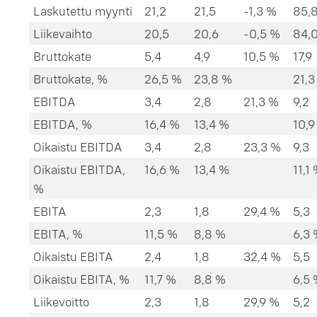
Laskutettu myynti
21,2
21,5
-1,3 %
85,
Liikevaihto
20,5
20,6
-0,5 %
84,
Bruttokate
5,4
4,9
10,5 %
17,9
Bruttokate, %
26,5 %
23,8 %
21,3
EBITDA
3,4
2,8
21,3 %
9,2
EBITDA, %
16,4 %
13,4 %
10,9
Oikaistu EBITDA
3,4
2,8
23,3 %
9,3
Oikaistu EBITDA,
16,6 %
13,4 %
11,1
%
EBITA
2,3
1,8
29,4 %
5,3
EBITA, %
11,5 %
8,8 %
6,3
Oikaistu EBITA
2,4
1,8
32,4 %
5,5
Oikaistu EBITA, %
11,7 %
8,8 %
6,5
Liikevoitto
2,3
1,8
29,9 %
5,2