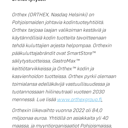
Orthex (ORTHEX, Nasdaq Helsinki) on
Pohjoismaiden johtavia kodintuoteyhtiöitä.
Orthex tarjoaa laajan valikoiman kestäviä ja
käytännöllisiä kodin tuotteita tavoitteenaan
tehdä kuluttajien arjesta helpompaa. Orthexin
pääkuluttajabrändit ovat SmartStore™
säilytystuotteissa, GastroMax™
keittiötarvikkeissa ja Orthex™ kodin ja
kasvienhoidon tuotteissa. Orthex pyrkii olemaan
toimialansa edelläkävijä vastuullisuudessa ja
tuotannossaan hiilineutraali vuoteen 2030
mennessä. Lue lisää
www.orthexgroup.fi
.
Orthexin liikevaihto vuonna 2022 oli 84,0
miljoonaa euroa. Yhtiöllä on asiakkaita yli 40
maassa, ja myyntiorganisaatiot Pohjoismaissa,