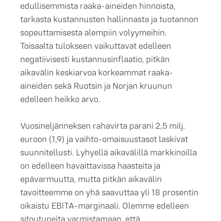
edullisemmista raaka-aineiden hinnoista,
tarkasta kustannusten hallinnasta ja tuotannon
sopeuttamisesta alempiin volyymeihin.
Toisaalta tulokseen vaikuttavat edelleen
negatiivisesti kustannusinflaatio, pitkän
aikavälin keskiarvoa korkeammat raaka-
aineiden sekä Ruotsin ja Norjan kruunun
edelleen heikko arvo.
Vuosineljänneksen rahavirta parani 2,5 milj.
euroon (1,9) ja vaihto-omaisuustasot laskivat
suunnitellusti. Lyhyellä aikavälillä markkinoilla
on edelleen havaittavissa haasteita ja
epävarmuutta, mutta pitkän aikavälin
tavoitteemme on yhä saavuttaa yli 18 prosentin
oikaistu EBITA-marginaali. Olemme edelleen
sitoutuneita varmistamaan, että