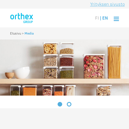
Yrityksen sivusto
FI
|
EN
Etusivu
>
Media
1
2